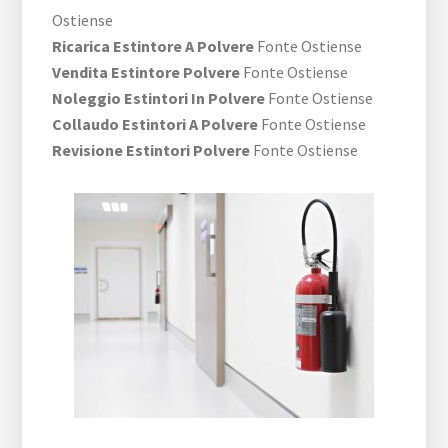
Ostiense
Ricarica Estintore A Polvere
Fonte Ostiense
Vendita Estintore Polvere
Fonte Ostiense
Noleggio Estintori In Polvere
Fonte Ostiense
Collaudo Estintori A Polvere
Fonte Ostiense
Revisione Estintori Polvere
Fonte Ostiense