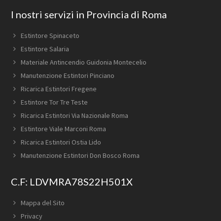
I nostri servizi in Provincia di Roma
Estintore Spinaceto
Estintore Salaria
Materiale Antincendio Guidonia Montecelio
Manutenzione Estintori Pinciano
Ricarica Estintori Fregene
Estintore Tor Tre Teste
Ricarica Estintori Via Nazionale Roma
Estintore Viale Marconi Roma
Ricarica Estintori Ostia Lido
Manutenzione Estintori Don Bosco Roma
C.F: LDVMRA78S22H501X
Mappa del Sito
Privacy