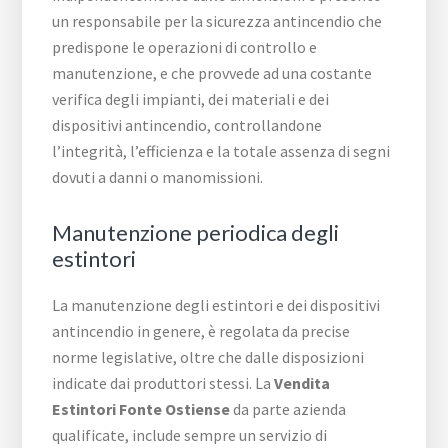
un responsabile per la sicurezza antincendio che
predispone le operazioni di controllo e
manutenzione, e che provvede ad una costante
verifica degli impianti, dei materiali e dei
dispositivi antincendio, controllandone
l’integrità, l’efficienza e la totale assenza di segni
dovuti a danni o manomissioni.
Manutenzione periodica degli
estintori
La manutenzione degli estintori e dei dispositivi
antincendio in genere, è regolata da precise
norme legislative, oltre che dalle disposizioni
indicate dai produttori stessi. La
Vendita
Estintori Fonte Ostiense
da parte azienda
qualificate, include sempre un servizio di