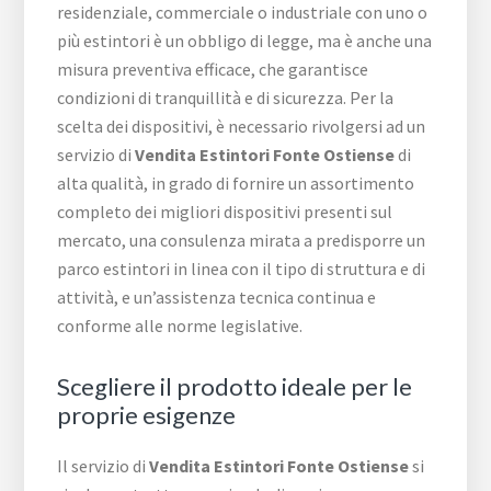
residenziale, commerciale o industriale con uno o
più estintori è un obbligo di legge, ma è anche una
misura preventiva efficace, che garantisce
condizioni di tranquillità e di sicurezza. Per la
scelta dei dispositivi, è necessario rivolgersi ad un
servizio di
Vendita Estintori Fonte Ostiense
di
alta qualità, in grado di fornire un assortimento
completo dei migliori dispositivi presenti sul
mercato, una consulenza mirata a predisporre un
parco estintori in linea con il tipo di struttura e di
attività, e un’assistenza tecnica continua e
conforme alle norme legislative.
Scegliere il prodotto ideale per le
proprie esigenze
Il servizio di
Vendita Estintori Fonte Ostiense
si