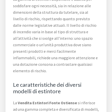
soddisfare ogni necessità, sia in relazione alle
dimensioni della struttura da tutelare, sia al
livello di rischio, rispettando quanto previsto
dalle norme legislative attuali. Il livello di rischio
di incendio varia in base al tipo di struttura e
all’attività che si svolge all’interno: uno spazio
commerciale o un’unità produttiva dove siano
presenti prodotti e merci facilmente
infiammabili, richiede una maggiore attenzione e
una dotazione consona a contrastare qualsiasi
elemento di rischio.
Le caratteristiche dei diversi
modelli di estintore
La
Vendita Estintori Fonte Ostiense
si riferisce
ad una gamma completa e diversificata di modelli,