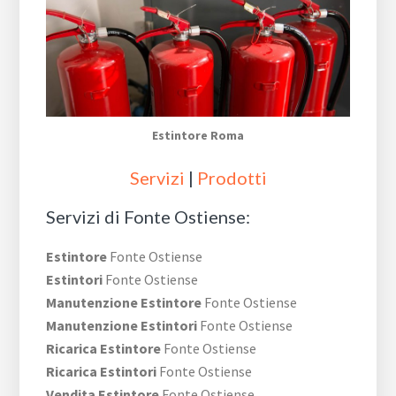
Estintore Roma
Servizi
|
Prodotti
Servizi di Fonte Ostiense:
Estintore
Fonte Ostiense
Estintori
Fonte Ostiense
Manutenzione Estintore
Fonte Ostiense
Manutenzione Estintori
Fonte Ostiense
Ricarica Estintore
Fonte Ostiense
Ricarica Estintori
Fonte Ostiense
Vendita Estintore
Fonte Ostiense