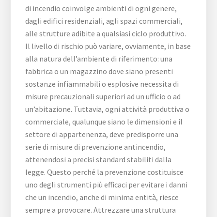
di incendio coinvolge ambienti di ogni genere,
dagli edifici residenziali, agli spazi commerciali,
alle strutture adibite a qualsiasi ciclo produttivo.
Il livello di rischio può variare, ovviamente, in base
alla natura dell’ambiente di riferimento: una
fabbrica o un magazzino dove siano presenti
sostanze infiammabili o esplosive necessita di
misure precauzionali superiori ad un ufficio o ad
un’abitazione. Tuttavia, ogni attività produttiva o
commerciale, qualunque siano le dimensioni e il
settore di appartenenza, deve predisporre una
serie di misure di prevenzione antincendio,
attenendosi a precisi standard stabiliti dalla
legge. Questo perché la prevenzione costituisce
uno degli strumenti più efficaci per evitare i danni
che un incendio, anche di minima entità, riesce
sempre a provocare. Attrezzare una struttura