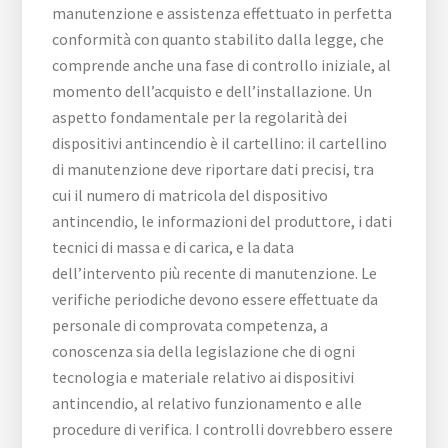
manutenzione e assistenza effettuato in perfetta
conformità con quanto stabilito dalla legge, che
comprende anche una fase di controllo iniziale, al
momento dell’acquisto e dell’installazione. Un
aspetto fondamentale per la regolarità dei
dispositivi antincendio è il cartellino: il cartellino
di manutenzione deve riportare dati precisi, tra
cui il numero di matricola del dispositivo
antincendio, le informazioni del produttore, i dati
tecnici di massa e di carica, e la data
dell’intervento più recente di manutenzione. Le
verifiche periodiche devono essere effettuate da
personale di comprovata competenza, a
conoscenza sia della legislazione che di ogni
tecnologia e materiale relativo ai dispositivi
antincendio, al relativo funzionamento e alle
procedure di verifica. I controlli dovrebbero essere