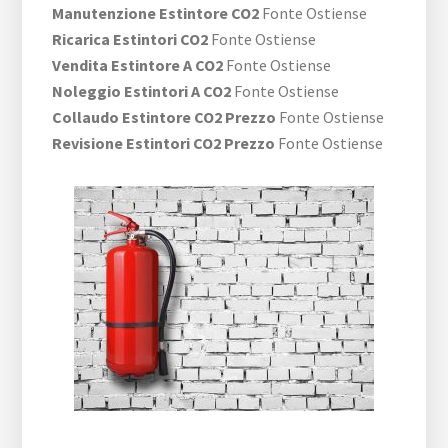
Manutenzione Estintore CO2
Fonte Ostiense
Ricarica Estintori CO2
Fonte Ostiense
Vendita Estintore A CO2
Fonte Ostiense
Noleggio Estintori A CO2
Fonte Ostiense
Collaudo Estintore CO2 Prezzo
Fonte Ostiense
Revisione Estintori CO2 Prezzo
Fonte Ostiense