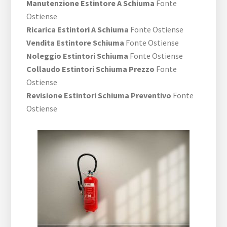
Manutenzione Estintore A Schiuma
Fonte
Ostiense
Ricarica Estintori A Schiuma
Fonte Ostiense
Vendita Estintore Schiuma
Fonte Ostiense
Noleggio Estintori Schiuma
Fonte Ostiense
Collaudo Estintori Schiuma Prezzo
Fonte
Ostiense
Revisione Estintori Schiuma Preventivo
Fonte
Ostiense