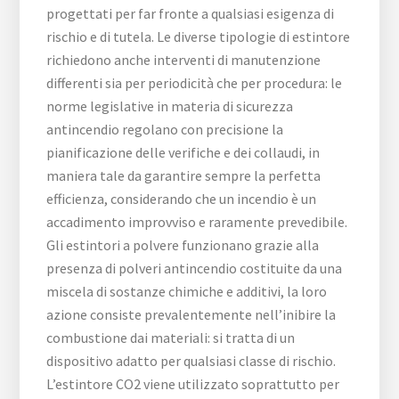
progettati per far fronte a qualsiasi esigenza di
rischio e di tutela. Le diverse tipologie di estintore
richiedono anche interventi di manutenzione
differenti sia per periodicità che per procedura: le
norme legislative in materia di sicurezza
antincendio regolano con precisione la
pianificazione delle verifiche e dei collaudi, in
maniera tale da garantire sempre la perfetta
efficienza, considerando che un incendio è un
accadimento improvviso e raramente prevedibile.
Gli estintori a polvere funzionano grazie alla
presenza di polveri antincendio costituite da una
miscela di sostanze chimiche e additivi, la loro
azione consiste prevalentemente nell’inibire la
combustione dai materiali: si tratta di un
dispositivo adatto per qualsiasi classe di rischio.
L’estintore CO2 viene utilizzato soprattutto per