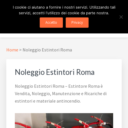
Passa
Passa
Skip
I cookie ci aiutano a fornire i nostri servizi. Utilizzando tali
al
al
to
servizi, accetti l'utilizzo dei cookie da parte nostra.
contenuto
piè
footer
ESTINTORE ROMA
In Tutta Roma E Provincia
Accetto
Privacy
principale
di
navigation
Menu
pagina
Home
>
Noleggio Estintori Roma
Noleggio Estintori Roma
Noleggio Estintori Roma – Estintore Roma è
Vendita, Noleggio, Manutenzione e Ricariche di
estintori e materiale antincendio.