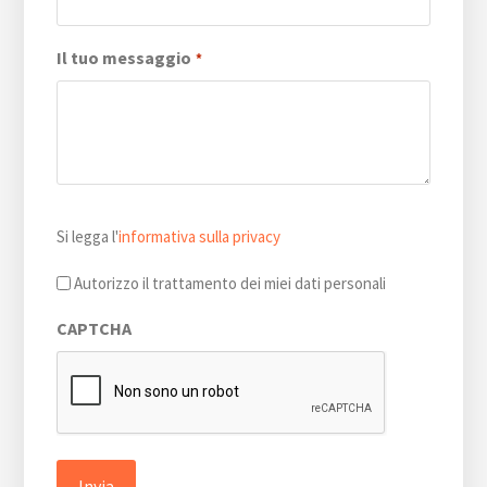
Il tuo messaggio
*
Si
Si legga l'
informativa sulla privacy
legga
l'informativa
Autorizzo il trattamento dei miei dati personali
sulla
CAPTCHA
privacy
*