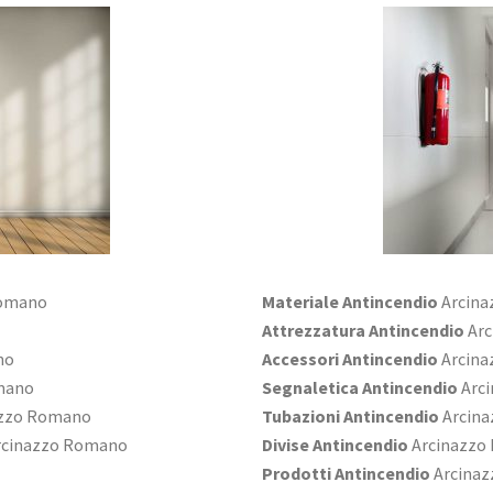
Romano
Materiale Antincendio
Arcina
Attrezzatura Antincendio
Arc
no
Accessori Antincendio
Arcina
mano
Segnaletica Antincendio
Arc
zzo Romano
Tubazioni Antincendio
Arcin
cinazzo Romano
Divise Antincendio
Arcinazzo
Prodotti Antincendio
Arcina