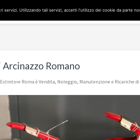
ri servizi. Utilizzando tali servizi, accetti l'utilizzo dei cookie da parte no
H
i Arcinazzo Romano
stintore Roma è Vendita, Noleggio, Manutenzione e Ricariche di e