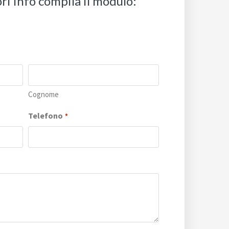
ri info compila il modulo:
Cognome
Telefono
*