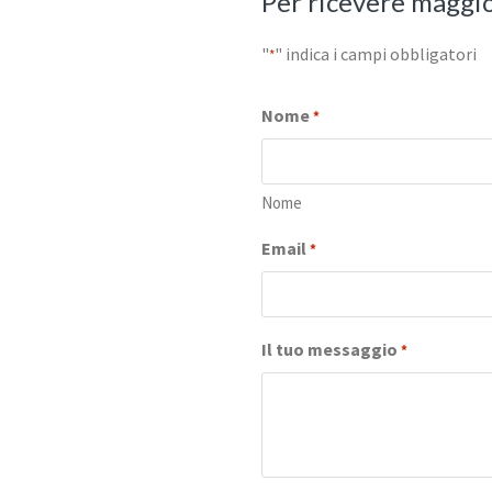
Per ricevere maggio
"
" indica i campi obbligatori
*
Nome
*
Nome
Email
*
Il tuo messaggio
*