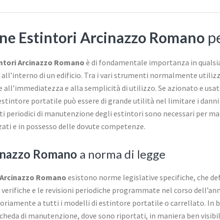
e Estintori Arcinazzo Romano
pe
ntori Arcinazzo Romano
è di fondamentale importanza in qualsias
a all’interno di un edificio. Tra i vari strumenti normalmente utilizz
zie all’immediatezza e alla semplicità di utilizzo. Se azionato e usa
tintore portatile può essere di grande utilità nel limitare i danni
ti periodici di manutenzione degli estintori sono necessari per man
zati e in possesso delle dovute competenze.
cinazzo Romano
a norma di legge
 Arcinazzo Romano
esistono norme legislative specifiche, che def
le verifiche e le revisioni periodiche programmate nel corso dell’anno 
iamente a tutti i modelli di estintore portatile o carrellato. In b
cheda di manutenzione, dove sono riportati, in maniera ben visibile