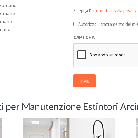
 Romano
Si
Si legga l'
informativa sulla privacy
Romano
legga
omano
l'informativa
Autorizzo il trattamento dei mie
omano
sulla
CAPTCHA
privacy
*
tti per Manutenzione Estintori Ar