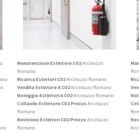
zo
Manutenzione Estintore CO2
Arcinazzo
Man
Romano
Ro
ano
Ricarica Estintori CO2
Arcinazzo Romano
Ric
no
Vendita Estintore A CO2
Arcinazzo Romano
Ven
Noleggio Estintori A CO2
Arcinazzo Romano
Nol
Collaudo Estintore CO2 Prezzo
Arcinazzo
Col
Romano
Ro
Revisione Estintori CO2 Prezzo
Arcinazzo
Rev
ano
Romano
Arc