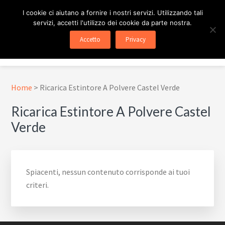
Passa
Passa
Skip
I cookie ci aiutano a fornire i nostri servizi. Utilizzando tali
al
al
to
servizi, accetti l'utilizzo dei cookie da parte nostra.
contenuto
piè
footer
ESTINTORE ROMA
In Tutta Roma E Provincia
Accetto
Privacy
principale
di
navigation
Menu
pagina
Home
>
Ricarica Estintore A Polvere Castel Verde
Ricarica Estintore A Polvere Castel
Verde
Spiacenti, nessun contenuto corrisponde ai tuoi
criteri.