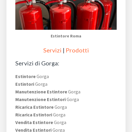
Estintore Roma
Servizi
|
Prodotti
Servizi di Gorga:
Estintore
Gorga
Estintori
Gorga
Manutenzione Estintore
Gorga
Manutenzione Estintori
Gorga
Ricarica Estintore
Gorga
Ricarica Estintori
Gorga
Vendita Estintore
Gorga
Vendita Estintori
Gorga