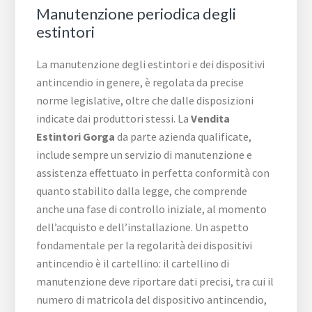
Manutenzione periodica degli
estintori
La manutenzione degli estintori e dei dispositivi
antincendio in genere, è regolata da precise
norme legislative, oltre che dalle disposizioni
indicate dai produttori stessi. La
Vendita
Estintori Gorga
da parte azienda qualificate,
include sempre un servizio di manutenzione e
assistenza effettuato in perfetta conformità con
quanto stabilito dalla legge, che comprende
anche una fase di controllo iniziale, al momento
dell’acquisto e dell’installazione. Un aspetto
fondamentale per la regolarità dei dispositivi
antincendio è il cartellino: il cartellino di
manutenzione deve riportare dati precisi, tra cui il
numero di matricola del dispositivo antincendio,