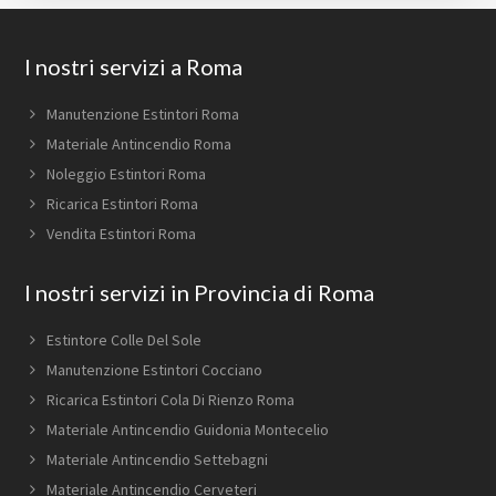
Footer
I nostri servizi a Roma
Manutenzione Estintori Roma
Materiale Antincendio Roma
Noleggio Estintori Roma
Ricarica Estintori Roma
Vendita Estintori Roma
I nostri servizi in Provincia di Roma
Estintore Colle Del Sole
Manutenzione Estintori Cocciano
Ricarica Estintori Cola Di Rienzo Roma
Materiale Antincendio Guidonia Montecelio
Materiale Antincendio Settebagni
Materiale Antincendio Cerveteri