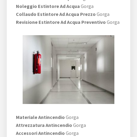
Noleggio Estintore Ad Acqua
Gorga
Collaudo Estintore Ad Acqua Prezzo
Gorga
Revisione Estintore Ad Acqua Preventivo
Gorga
Materiale Antincendio
Gorga
Attrezzatura Antincendio
Gorga
Accessori Antincendio
Gorga