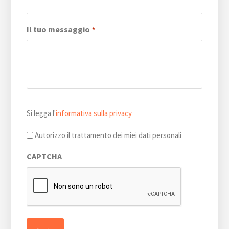
Il tuo messaggio
*
Si
Si legga l'
informativa sulla privacy
legga
l'informativa
Autorizzo il trattamento dei miei dati personali
sulla
CAPTCHA
privacy
*