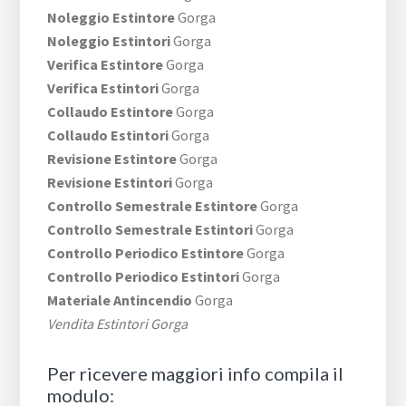
Noleggio Estintore
Gorga
Noleggio Estintori
Gorga
Verifica Estintore
Gorga
Verifica Estintori
Gorga
Collaudo Estintore
Gorga
Collaudo Estintori
Gorga
Revisione Estintore
Gorga
Revisione Estintori
Gorga
Controllo Semestrale Estintore
Gorga
Controllo Semestrale Estintori
Gorga
Controllo Periodico Estintore
Gorga
Controllo Periodico Estintori
Gorga
Materiale Antincendio
Gorga
Vendita Estintori Gorga
Per ricevere maggiori info compila il
modulo: