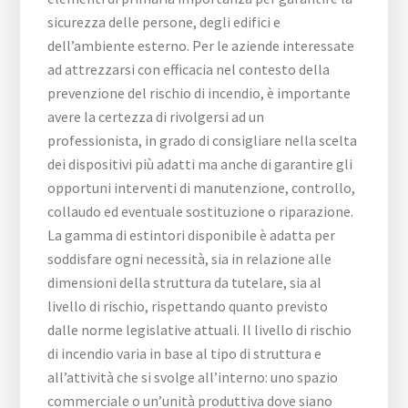
sicurezza delle persone, degli edifici e
dell’ambiente esterno. Per le aziende interessate
ad attrezzarsi con efficacia nel contesto della
prevenzione del rischio di incendio, è importante
avere la certezza di rivolgersi ad un
professionista, in grado di consigliare nella scelta
dei dispositivi più adatti ma anche di garantire gli
opportuni interventi di manutenzione, controllo,
collaudo ed eventuale sostituzione o riparazione.
La gamma di estintori disponibile è adatta per
soddisfare ogni necessità, sia in relazione alle
dimensioni della struttura da tutelare, sia al
livello di rischio, rispettando quanto previsto
dalle norme legislative attuali. Il livello di rischio
di incendio varia in base al tipo di struttura e
all’attività che si svolge all’interno: uno spazio
commerciale o un’unità produttiva dove siano