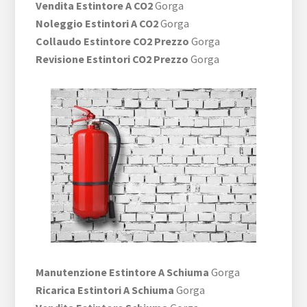
Vendita Estintore A CO2
Gorga
Noleggio Estintori A CO2
Gorga
Collaudo Estintore CO2 Prezzo
Gorga
Revisione Estintori CO2 Prezzo
Gorga
Manutenzione Estintore A Schiuma
Gorga
Ricarica Estintori A Schiuma
Gorga