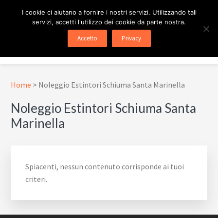
Passa
Passa
Skip
I cookie ci aiutano a fornire i nostri servizi. Utilizzando tali
al
al
to
servizi, accetti l'utilizzo dei cookie da parte nostra.
contenuto
piè
footer
ESTINTORE ROMA
In Tutta Roma E Provincia
Accetto
Privacy
principale
di
navigation
Menu
pagina
Home
>
Noleggio Estintori Schiuma Santa Marinella
Noleggio Estintori Schiuma Santa
Marinella
Spiacenti, nessun contenuto corrisponde ai tuoi
criteri.