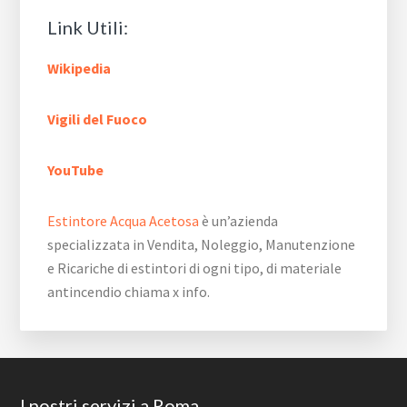
Link Utili:
Wikipedia
Vigili del Fuoco
YouTube
Estintore Acqua Acetosa
è un’azienda
specializzata in Vendita, Noleggio, Manutenzione
e Ricariche di estintori di ogni tipo, di materiale
antincendio chiama x info.
Footer
I nostri servizi a Roma