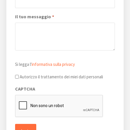
Il tuo messaggio
*
Si
Si legga l'
informativa sulla privacy
legga
l'informativa
Autorizzo il trattamento dei miei dati personali
sulla
CAPTCHA
privacy
*