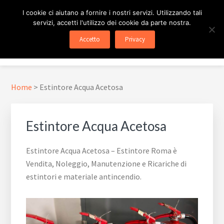
Passa
Passa
Skip
I cookie ci aiutano a fornire i nostri servizi. Utilizzando tali
al
al
to
servizi, accetti l'utilizzo dei cookie da parte nostra.
contenuto
piè
footer
ESTINTORE ROMA
In Tutta Roma E Provincia
Accetto
Privacy
principale
di
navigation
Menu
pagina
Home
>
Estintore Acqua Acetosa
Estintore Acqua Acetosa
Estintore Acqua Acetosa – Estintore Roma è
Vendita, Noleggio, Manutenzione e Ricariche di
estintori e materiale antincendio.