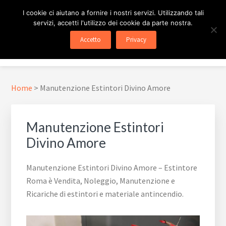
Passa
Passa
Skip
I cookie ci aiutano a fornire i nostri servizi. Utilizzando tali
al
al
to
servizi, accetti l'utilizzo dei cookie da parte nostra.
contenuto
piè
footer
ESTINTORE ROMA
In Tutta Roma E Provincia
Accetto
Privacy
principale
di
navigation
Menu
pagina
Home
>
Manutenzione Estintori Divino Amore
Manutenzione Estintori
Divino Amore
Manutenzione Estintori Divino Amore – Estintore
Roma è Vendita, Noleggio, Manutenzione e
Ricariche di estintori e materiale antincendio.