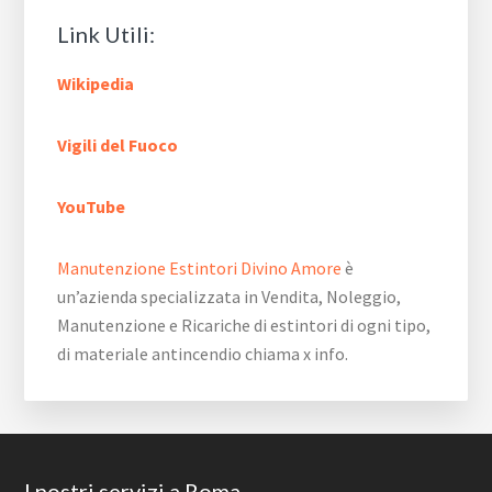
Link Utili:
Wikipedia
Vigili del Fuoco
YouTube
Manutenzione Estintori Divino Amore
è
un’azienda specializzata in Vendita, Noleggio,
Manutenzione e Ricariche di estintori di ogni tipo,
di materiale antincendio chiama x info.
Footer
I nostri servizi a Roma