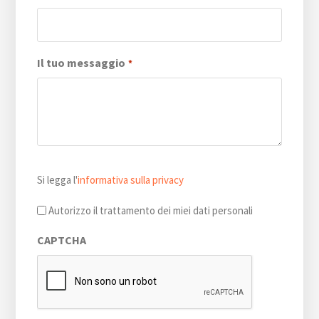
Il tuo messaggio
*
Si
Si legga l'
informativa sulla privacy
legga
l'informativa
Autorizzo il trattamento dei miei dati personali
sulla
CAPTCHA
privacy
*