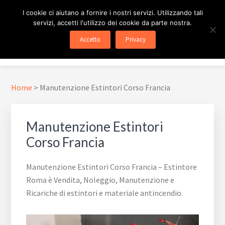
Passa
Passa
Skip
I cookie ci aiutano a fornire i nostri servizi. Utilizzando tali
al
al
to
servizi, accetti l'utilizzo dei cookie da parte nostra.
contenuto
piè
footer
ESTINTORE ROMA
In Tutta Roma E Provincia
Accetto
Privacy
principale
di
navigation
Menu
pagina
Home
>
Manutenzione Estintori Corso Francia
Manutenzione Estintori
Corso Francia
Manutenzione Estintori Corso Francia – Estintore
Roma è Vendita, Noleggio, Manutenzione e
Ricariche di estintori e materiale antincendio.