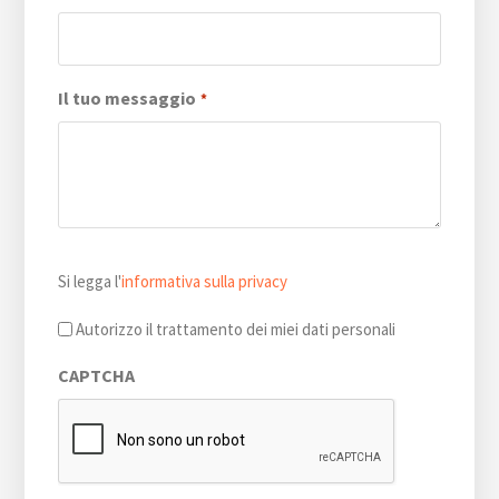
Il tuo messaggio
*
Si
Si legga l'
informativa sulla privacy
legga
l'informativa
Autorizzo il trattamento dei miei dati personali
sulla
CAPTCHA
privacy
*