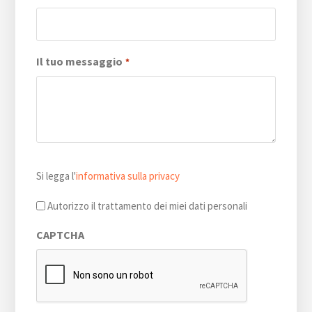
Il tuo messaggio
*
Si
Si legga l'
informativa sulla privacy
legga
l'informativa
Autorizzo il trattamento dei miei dati personali
sulla
CAPTCHA
privacy
*