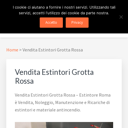
Passa
Passa
Skip
I cookie ci aiutano a fornire i nostri servizi. Utilizzando tali
al
al
to
servizi, accetti l'utilizzo dei cookie da parte nostra.
contenuto
piè
footer
ESTINTORE ROMA
In Tutta Roma E Provincia
Accetto
Privacy
principale
di
navigation
Menu
pagina
Home
>
Vendita Estintori Grotta Rossa
Vendita Estintori Grotta
Rossa
Vendita Estintori Grotta Rossa – Estintore Roma
è Vendita, Noleggio, Manutenzione e Ricariche di
estintori e materiale antincendio.