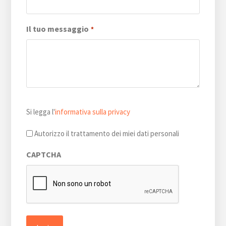
Il tuo messaggio
*
Si
Si legga l'
informativa sulla privacy
legga
l'informativa
Autorizzo il trattamento dei miei dati personali
sulla
CAPTCHA
privacy
*