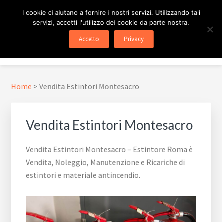
Passa
Passa
Skip
I cookie ci aiutano a fornire i nostri servizi. Utilizzando tali
al
al
to
servizi, accetti l'utilizzo dei cookie da parte nostra.
contenuto
piè
footer
ESTINTORE ROMA
In Tutta Roma E Provincia
Accetto
Privacy
principale
di
navigation
Menu
pagina
Home
>
Vendita Estintori Montesacro
Vendita Estintori Montesacro
Vendita Estintori Montesacro – Estintore Roma è
Vendita, Noleggio, Manutenzione e Ricariche di
estintori e materiale antincendio.