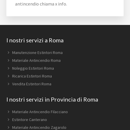
antincendio chiama x info.
Footer
I nostri servizi a Roma
Manutenzione Estintori Roma
Materiale Antincendio Roma
Noleggio Estintori Roma
Ricarica Estintori Roma
Vendita Estintori Roma
I nostri servizi in Provincia di Roma
Materiale Antincendio Filacciano
Estintore Canterano
Materiale Antincendio Zagarolo