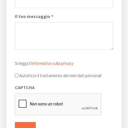
Il tuo messaggio
*
Si
Si legga l'
informativa sulla privacy
legga
l'informativa
Autorizzo il trattamento dei miei dati personali
sulla
CAPTCHA
privacy
*