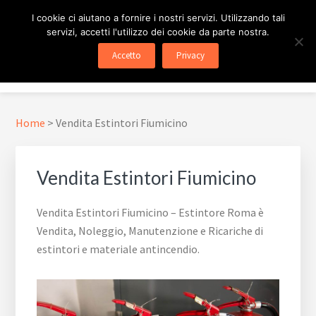
Passa
Passa
Skip
I cookie ci aiutano a fornire i nostri servizi. Utilizzando tali
al
al
to
servizi, accetti l'utilizzo dei cookie da parte nostra.
contenuto
piè
footer
ESTINTORE ROMA
In Tutta Roma E Provincia
Accetto
Privacy
principale
di
navigation
Menu
pagina
Home
>
Vendita Estintori Fiumicino
Vendita Estintori Fiumicino
Vendita Estintori Fiumicino – Estintore Roma è
Vendita, Noleggio, Manutenzione e Ricariche di
estintori e materiale antincendio.