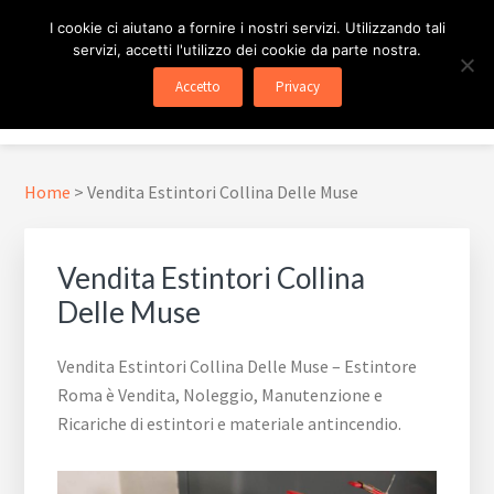
Passa
Passa
Skip
I cookie ci aiutano a fornire i nostri servizi. Utilizzando tali
al
al
to
servizi, accetti l'utilizzo dei cookie da parte nostra.
contenuto
piè
footer
ESTINTORE ROMA
In Tutta Roma E Provincia
Accetto
Privacy
principale
di
navigation
Menu
pagina
Home
>
Vendita Estintori Collina Delle Muse
Vendita Estintori Collina
Delle Muse
Vendita Estintori Collina Delle Muse – Estintore
Roma è Vendita, Noleggio, Manutenzione e
Ricariche di estintori e materiale antincendio.