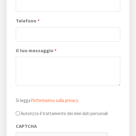
Telefono
*
Il tuo messaggio
*
Si
Si legga l'
informativa sulla privacy
legga
l'informativa
Autorizzo il trattamento dei miei dati personali
sulla
CAPTCHA
privacy
*