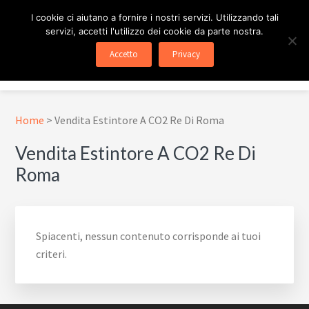
Passa
Passa
Skip
I cookie ci aiutano a fornire i nostri servizi. Utilizzando tali
al
al
to
servizi, accetti l'utilizzo dei cookie da parte nostra.
contenuto
piè
footer
ESTINTORE ROMA
In Tutta Roma E Provincia
Accetto
Privacy
principale
di
navigation
Menu
pagina
Home
>
Vendita Estintore A CO2 Re Di Roma
Vendita Estintore A CO2 Re Di
Roma
Spiacenti, nessun contenuto corrisponde ai tuoi
criteri.