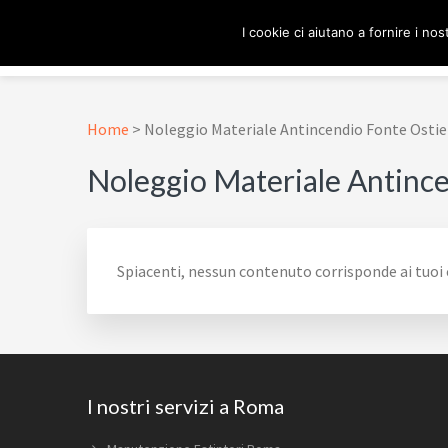
Passa
Passa
Passa
Skip
I cookie ci aiutano a fornire i nost
alla
al
al
to
navigazione
contenuto
piè
footer
ESTINTORE ROMA
In Tutta Roma E Provincia
primaria
principale
di
navigation
pagina
Home
>
Noleggio Materiale Antincendio Fonte Osti
Noleggio Materiale Antinc
Spiacenti, nessun contenuto corrisponde ai tuoi c
Footer
I nostri servizi a Roma