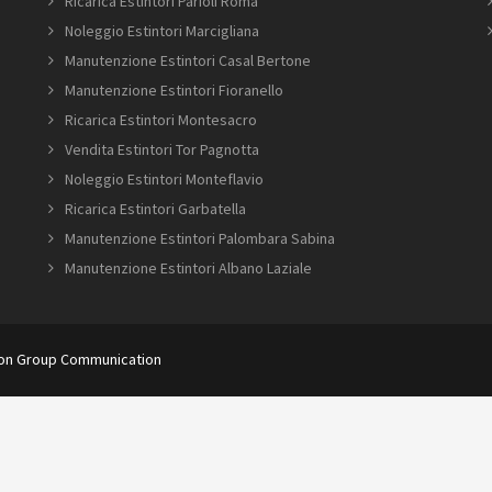
Ricarica Estintori Parioli Roma
Noleggio Estintori Marcigliana
Manutenzione Estintori Casal Bertone
Manutenzione Estintori Fioranello
Ricarica Estintori Montesacro
Vendita Estintori Tor Pagnotta
Noleggio Estintori Monteflavio
Ricarica Estintori Garbatella
Manutenzione Estintori Palombara Sabina
Manutenzione Estintori Albano Laziale
ion Group Communication