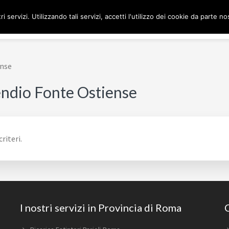
ri servizi. Utilizzando tali servizi, accetti l'utilizzo dei cookie da parte no
H
ense
endio Fonte Ostiense
riteri.
I nostri servizi in Provincia di Roma