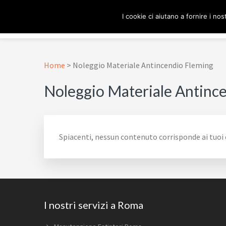
Passa
Passa
Passa
Skip
I cookie ci aiutano a fornire i nost
alla
al
al
to
navigazione
contenuto
piè
footer
ESTINTORE ROMA
In Tutta Roma E Provincia
primaria
principale
di
navigation
pagina
Home
>
Noleggio Materiale Antincendio Fleming
Noleggio Materiale Antinc
Spiacenti, nessun contenuto corrisponde ai tuoi c
Footer
I nostri servizi a Roma