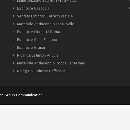
Manutenzione Estintori Prati Fiscali
Estintore Casaccia
Vendita Estintori Cerreto Laziale
Materiale Antincendio Tor Di Valle
Estintore Cinecittà Roma
Estintore Colle Palatino
Estintore Granai
Ricarica Estintori Ariccia
Materiale Antincendio Rocca Canterano
Noleggio Estintori Caffarella
ion Group Communication