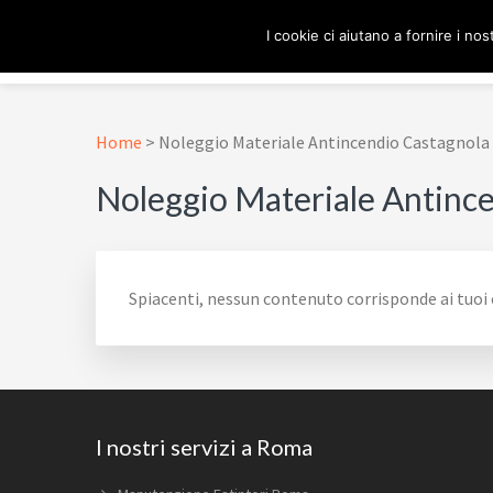
Passa
Passa
Passa
Skip
I cookie ci aiutano a fornire i nost
alla
al
al
to
navigazione
contenuto
piè
footer
ESTINTORE ROMA
In Tutta Roma E Provincia
primaria
principale
di
navigation
pagina
Home
>
Noleggio Materiale Antincendio Castagnola
Noleggio Materiale Antinc
Spiacenti, nessun contenuto corrisponde ai tuoi c
Footer
I nostri servizi a Roma