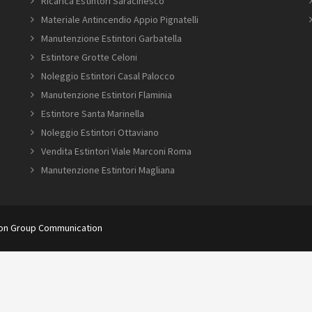
Ricarica Estintori Saracinesco
Materiale Antincendio Appio Pignatelli
Manutenzione Estintori Garbatella
Estintore Grotte Celoni
Noleggio Estintori Casal Palocco
Manutenzione Estintori Flaminia
Estintore Santa Marinella
Noleggio Estintori Ottaviano
Vendita Estintori Viale Marconi Roma
Manutenzione Estintori Magliana
ion Group Communication