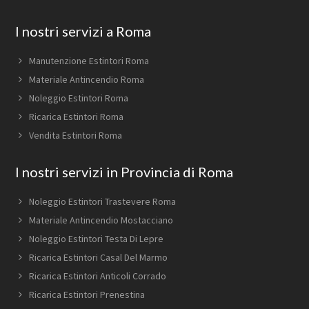
Footer
I nostri servizi a Roma
Manutenzione Estintori Roma
Materiale Antincendio Roma
Noleggio Estintori Roma
Ricarica Estintori Roma
Vendita Estintori Roma
I nostri servizi in Provincia di Roma
Noleggio Estintori Trastevere Roma
Materiale Antincendio Mostacciano
Noleggio Estintori Testa Di Lepre
Ricarica Estintori Casal Del Marmo
Ricarica Estintori Anticoli Corrado
Ricarica Estintori Prenestina