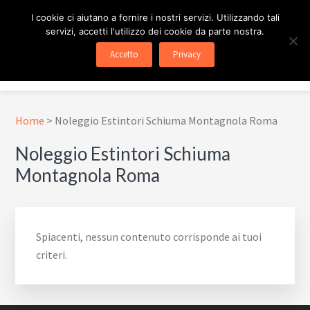
Passa
Passa
Skip
I cookie ci aiutano a fornire i nostri servizi. Utilizzando tali
al
al
to
servizi, accetti l'utilizzo dei cookie da parte nostra.
contenuto
piè
footer
ESTINTORE ROMA
In Tutta Roma E Provincia
Accetto
Privacy
principale
di
navigation
Menu
pagina
Home
>
Noleggio Estintori Schiuma Montagnola Roma
Noleggio Estintori Schiuma
Montagnola Roma
Spiacenti, nessun contenuto corrisponde ai tuoi
criteri.