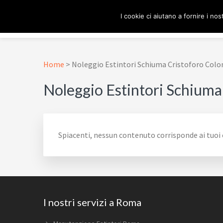
Passa
Passa
Passa
Skip
I cookie ci aiutano a fornire i nost
alla
al
al
to
navigazione
contenuto
piè
footer
ESTINTORE ROMA
In Tutta Roma E Provincia
primaria
principale
di
navigation
pagina
Home
>
Noleggio Estintori Schiuma Cristoforo Col
Noleggio Estintori Schium
Spiacenti, nessun contenuto corrisponde ai tuoi c
Footer
I nostri servizi a Roma