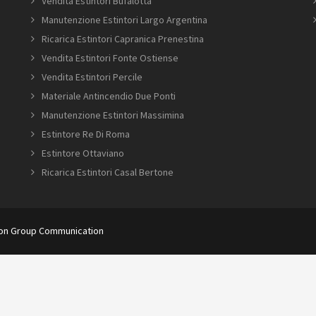
Vendita Estintori Bufalotta
Manutenzione Estintori Largo Argentina
Ricarica Estintori Capranica Prenestina
Vendita Estintori Fonte Ostiense
Vendita Estintori Percile
Materiale Antincendio Due Ponti
Manutenzione Estintori Massimina
Estintore Re Di Roma
Estintore Ottaviano
Ricarica Estintori Casal Bertone
ion Group Communication