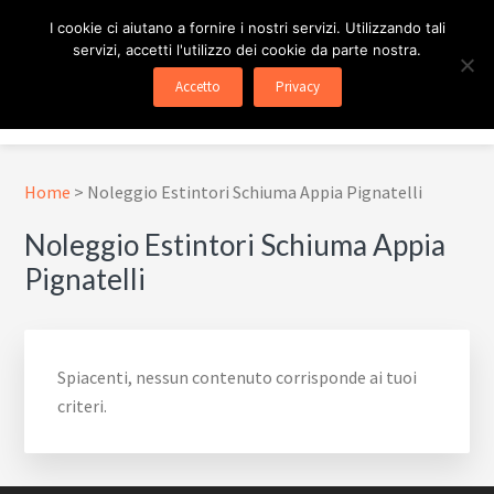
Passa
Passa
Skip
I cookie ci aiutano a fornire i nostri servizi. Utilizzando tali
al
al
to
servizi, accetti l'utilizzo dei cookie da parte nostra.
contenuto
piè
footer
ESTINTORE ROMA
In Tutta Roma E Provincia
Accetto
Privacy
principale
di
navigation
Menu
pagina
Home
>
Noleggio Estintori Schiuma Appia Pignatelli
Noleggio Estintori Schiuma Appia
Pignatelli
Spiacenti, nessun contenuto corrisponde ai tuoi
criteri.