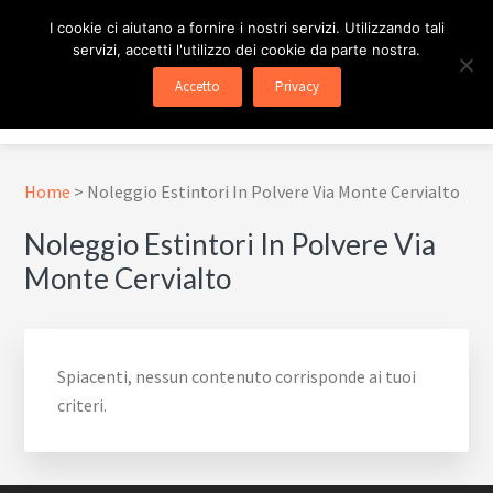
Passa
Passa
Skip
I cookie ci aiutano a fornire i nostri servizi. Utilizzando tali
al
al
to
servizi, accetti l'utilizzo dei cookie da parte nostra.
contenuto
piè
footer
ESTINTORE ROMA
In Tutta Roma E Provincia
Accetto
Privacy
principale
di
navigation
Menu
pagina
Home
>
Noleggio Estintori In Polvere Via Monte Cervialto
Noleggio Estintori In Polvere Via
Monte Cervialto
Spiacenti, nessun contenuto corrisponde ai tuoi
criteri.