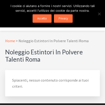
Passa
Passa
Skip
I cookie ci aiutano a fornire i nostri servizi. Utilizzando tali
al
al
to
servizi, accetti l'utilizzo dei cookie da parte nostra.
contenuto
piè
footer
ESTINTORE ROMA
In Tutta Roma E Provincia
Accetto
Privacy
principale
di
navigation
Menu
pagina
Home
>
Noleggio Estintori In Polvere Talenti Roma
Noleggio Estintori In Polvere
Talenti Roma
Spiacenti, nessun contenuto corrisponde ai tuoi
criteri.