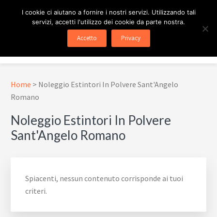
Passa
Passa
Skip
I cookie ci aiutano a fornire i nostri servizi. Utilizzando tali
al
al
to
servizi, accetti l'utilizzo dei cookie da parte nostra.
contenuto
piè
footer
ESTINTORE ROMA
In Tutta Roma E Provincia
Accetto
Privacy
principale
di
navigation
Menu
pagina
Home
>
Noleggio Estintori In Polvere Sant'Angelo
Romano
Noleggio Estintori In Polvere
Sant'Angelo Romano
Spiacenti, nessun contenuto corrisponde ai tuoi
criteri.