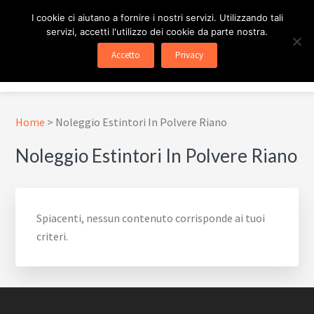
Passa
Passa
Skip
I cookie ci aiutano a fornire i nostri servizi. Utilizzando tali
al
al
to
servizi, accetti l'utilizzo dei cookie da parte nostra.
contenuto
piè
footer
ESTINTORE ROMA
In Tutta Roma E Provincia
Accetto
Privacy
principale
di
navigation
Menu
pagina
Home
>
Noleggio Estintori In Polvere Riano
Noleggio Estintori In Polvere Riano
Spiacenti, nessun contenuto corrisponde ai tuoi
criteri.