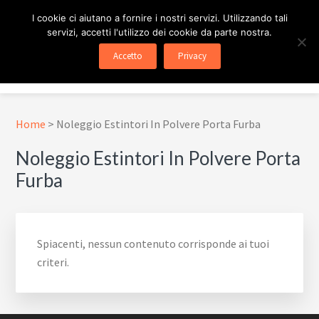
Passa
Passa
Skip
I cookie ci aiutano a fornire i nostri servizi. Utilizzando tali
al
al
to
servizi, accetti l'utilizzo dei cookie da parte nostra.
contenuto
piè
footer
ESTINTORE ROMA
In Tutta Roma E Provincia
Accetto
Privacy
principale
di
navigation
Menu
pagina
Home
>
Noleggio Estintori In Polvere Porta Furba
Noleggio Estintori In Polvere Porta
Furba
Spiacenti, nessun contenuto corrisponde ai tuoi
criteri.