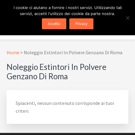
Passa
Passa
Skip
I cookie ci aiutano a fornire i nostri servizi. Utilizzando tali
al
al
to
servizi, accetti l'utilizzo dei cookie da parte nostra.
contenuto
piè
footer
ESTINTORE ROMA
In Tutta Roma E Provincia
Accetto
Privacy
principale
di
navigation
Menu
pagina
Home
>
Noleggio Estintori In Polvere Genzano Di Roma
Noleggio Estintori In Polvere
Genzano Di Roma
Spiacenti, nessun contenuto corrisponde ai tuoi
criteri.