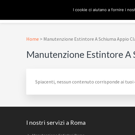
Passa
Passa
Passa
Skip
I cookie ci aiutano a fornire i nost
alla
al
al
to
navigazione
contenuto
piè
footer
ESTINTORE ROMA
In Tutta Roma E Provincia
primaria
principale
di
navigation
pagina
Home
>
Manutenzione Estintore A Schiuma Appio Cl
Manutenzione Estintore A 
Spiacenti, nessun contenuto corrisponde ai tuoi c
Footer
I nostri servizi a Roma