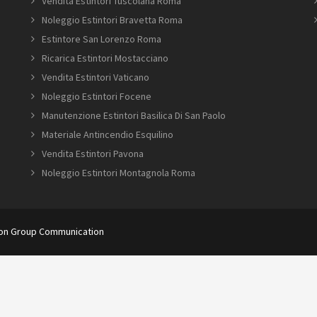
Vendita Estintori Tuscolana Roma
Noleggio Estintori Bravetta Roma
Estintore San Lorenzo Roma
Ricarica Estintori Mostacciano
Vendita Estintori Vaticano
Noleggio Estintori Focene
Manutenzione Estintori Basilica Di San Paolo
Materiale Antincendio Esquilino
Vendita Estintori Pavona
Noleggio Estintori Montagnola Roma
ion Group Communication