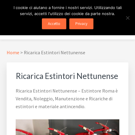
Passa
Passa
Skip
I cookie ci aiutano a fornire i nostri servizi. Utilizzando tali
al
al
to
servizi, accetti l'utilizzo dei cookie da parte nostra.
contenuto
piè
footer
ESTINTORE ROMA
In Tutta Roma E Provincia
Accetto
Privacy
principale
di
navigation
Menu
pagina
Home
>
Ricarica Estintori Nettunense
Ricarica Estintori Nettunense
Ricarica Estintori Nettunense – Estintore Roma è
Vendita, Noleggio, Manutenzione e Ricariche di
estintori e materiale antincendio.