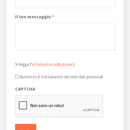
Il tuo messaggio
*
Si
Si legga l'
informativa sulla privacy
legga
l'informativa
Autorizzo il trattamento dei miei dati personali
sulla
CAPTCHA
privacy
*