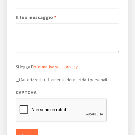
Il tuo messaggio
*
Si
Si legga l'
informativa sulla privacy
legga
l'informativa
Autorizzo il trattamento dei miei dati personali
sulla
CAPTCHA
privacy
*