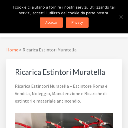
Passa
Passa
Skip
I cookie ci aiutano a fornire i nostri servizi. Utilizzando tali
al
al
to
servizi, accetti l'utilizzo dei cookie da parte nostra.
contenuto
piè
footer
ESTINTORE ROMA
In Tutta Roma E Provincia
Accetto
Privacy
principale
di
navigation
Menu
pagina
Home
>
Ricarica Estintori Muratella
Ricarica Estintori Muratella
Ricarica Estintori Muratella – Estintore Roma è
Vendita, Noleggio, Manutenzione e Ricariche di
estintori e materiale antincendio.