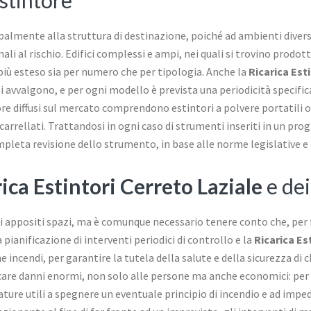
ncipalmente alla struttura di destinazione, poiché ad ambienti diver
li al rischio. Edifici complessi e ampi, nei quali si trovino prodo
iù esteso sia per numero che per tipologia. Anche la
Ricarica Est
i si avvalgono, e per ogni modello è prevista una periodicità specif
ore diffusi sul mercato comprendono estintori a polvere portatili o c
 carrellati. Trattandosi in ogni caso di strumenti inseriti in un pr
leta revisione dello strumento, in base alle norme legislative e a
ica Estintori Cerreto Laziale
e dei
li appositi spazi, ma è comunque necessario tenere conto che, per
ianificazione di interventi periodici di controllo e la
Ricarica Es
endi, per garantire la tutela della salute e della sicurezza di chi 
care danni enormi, non solo alle persone ma anche economici: per 
ature utili a spegnere un eventuale principio di incendio e ad imp