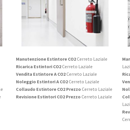
Manutenzione Estintore CO2
Cerreto Laziale
Man
Ricarica Estintori CO2
Cerreto Laziale
Laz
Vendita Estintore A CO2
Cerreto Laziale
Ric
Noleggio Estintori A CO2
Cerreto Laziale
Ven
le
Collaudo Estintore CO2 Prezzo
Cerreto Laziale
Nol
e
Revisione Estintori CO2 Prezzo
Cerreto Laziale
Col
Laz
Rev
Cer