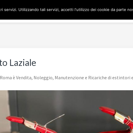
ri servizi. Utilizzando tali servizi, accetti l'utilizzo dei cookie da parte no
H
to Laziale
e Roma è Vendita, Noleggio, Manutenzione e Ricariche di estintori 