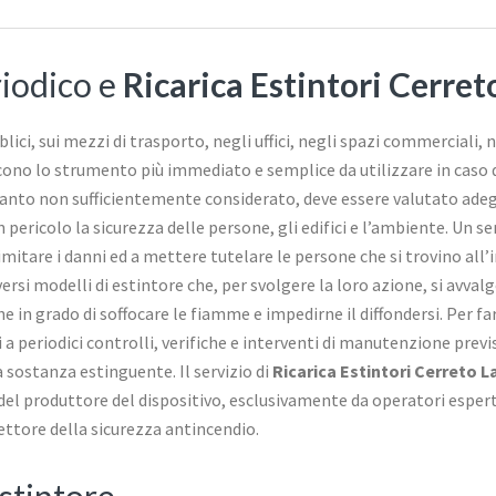
riodico e
Ricarica Estintori Cerret
lici, sui mezzi di trasporto, negli uffici, negli spazi commerciali, 
tuiscono lo strumento più immediato e semplice da utilizzare in cas
 quanto non sufficientemente considerato, deve essere valutato ade
pericolo la sicurezza delle persone, gli edifici e l’ambiente. Un s
limitare i danni ed a mettere tutelare le persone che si trovino all
rsi modelli di estintore che, per svolgere la loro azione, si avval
e in grado di soffocare le fiamme e impedirne il diffondersi. Per far
 a periodici controlli, verifiche e interventi di manutenzione previs
a sostanza estinguente. Il servizio di
Ricarica Estintori Cerreto L
 del produttore del dispositivo, esclusivamente da operatori esperti
ttore della sicurezza antincendio.
estintore