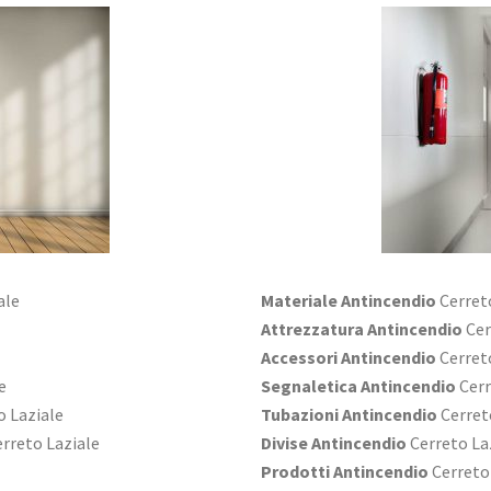
ale
Materiale Antincendio
Cerret
Attrezzatura Antincendio
Cer
Accessori Antincendio
Cerret
e
Segnaletica Antincendio
Cerr
o Laziale
Tubazioni Antincendio
Cerret
rreto Laziale
Divise Antincendio
Cerreto La
Prodotti Antincendio
Cerreto