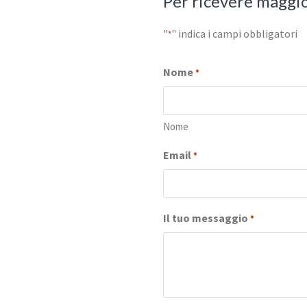
Per ricevere maggio
"
" indica i campi obbligatori
*
Nome
*
Nome
Email
*
Il tuo messaggio
*