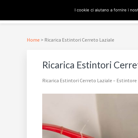
Passa
Passa
Passa
Skip
I cookie ci aiutano a fornire i nost
alla
al
al
to
navigazione
contenuto
piè
footer
ESTINTORE ROMA
In Tutta Roma E Provincia
primaria
principale
di
navigation
pagina
Home
>
Ricarica Estintori Cerreto Laziale
Ricarica Estintori Cerre
Ricarica Estintori Cerreto Laziale – Estintor