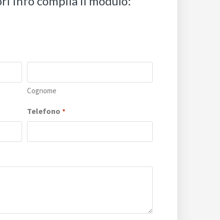
ri info compila il modulo:
Cognome
Telefono
*