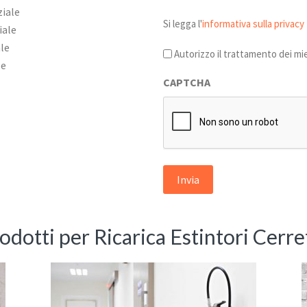
ziale
Si
Si legga l'
informativa sulla privacy
iale
legga
le
l'informativa
Autorizzo il trattamento dei mie
le
sulla
CAPTCHA
privacy
*
rodotti per Ricarica Estintori Cerre