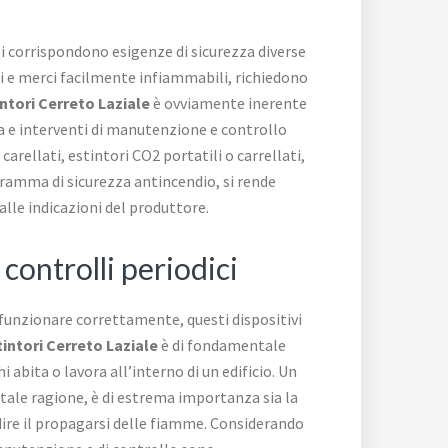
si corrispondono esigenze di sicurezza diverse
tti e merci facilmente infiammabili, richiedono
intori Cerreto Laziale
è ovviamente inerente
ica e interventi di manutenzione e controllo
arellati, estintori CO2 portatili o carrellati,
ogramma di sicurezza antincendio, si rende
lle indicazioni del produttore.
 controlli periodici
 funzionare correttamente, questi dispositivi
tintori Cerreto Laziale
è di fondamentale
abita o lavora all’interno di un edificio. Un
tale ragione, è di estrema importanza sia la
edire il propagarsi delle fiamme. Considerando