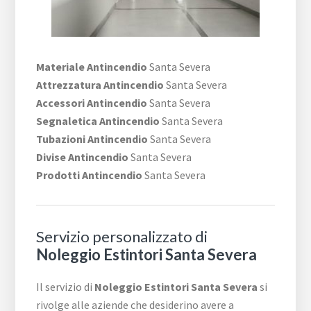
Materiale Antincendio
Santa Severa
Attrezzatura Antincendio
Santa Severa
Accessori Antincendio
Santa Severa
Segnaletica Antincendio
Santa Severa
Tubazioni Antincendio
Santa Severa
Divise Antincendio
Santa Severa
Prodotti Antincendio
Santa Severa
Servizio personalizzato di
Noleggio Estintori Santa Severa
Il servizio di
Noleggio Estintori Santa Severa
si
rivolge alle aziende che desiderino avere a