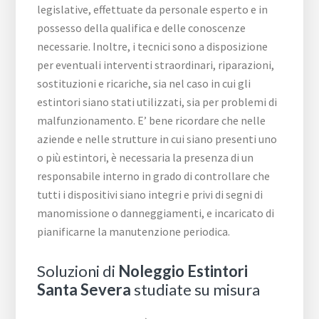
legislative, effettuate da personale esperto e in
possesso della qualifica e delle conoscenze
necessarie. Inoltre, i tecnici sono a disposizione
per eventuali interventi straordinari, riparazioni,
sostituzioni e ricariche, sia nel caso in cui gli
estintori siano stati utilizzati, sia per problemi di
malfunzionamento. E’ bene ricordare che nelle
aziende e nelle strutture in cui siano presenti uno
o più estintori, è necessaria la presenza di un
responsabile interno in grado di controllare che
tutti i dispositivi siano integri e privi di segni di
manomissione o danneggiamenti, e incaricato di
pianificarne la manutenzione periodica.
Soluzioni di
Noleggio Estintori
Santa Severa
studiate su misura