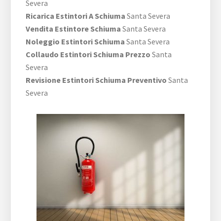
Severa
Ricarica Estintori A Schiuma
Santa Severa
Vendita Estintore Schiuma
Santa Severa
Noleggio Estintori Schiuma
Santa Severa
Collaudo Estintori Schiuma Prezzo
Santa
Severa
Revisione Estintori Schiuma Preventivo
Santa
Severa