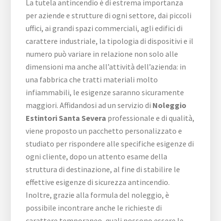
La tutela antincendio è di estrema importanza
per aziende e strutture di ogni settore, dai piccoli
uffici, ai grandi spazi commerciali, agli edifici di
carattere industriale, la tipologia di dispositivi e il
numero può variare in relazione non solo alle
dimensioni ma anche all’attività dell’azienda: in
una fabbrica che tratti materiali molto
infiammabili, le esigenze saranno sicuramente
maggiori. Affidandosi ad un servizio di
Noleggio
Estintori Santa Severa
professionale e di qualità,
viene proposto un pacchetto personalizzato e
studiato per rispondere alle specifiche esigenze di
ogni cliente, dopo un attento esame della
struttura di destinazione, al fine di stabilire le
effettive esigenze di sicurezza antincendio.
Inoltre, grazie alla formula del noleggio, è
possibile incontrare anche le richieste di
carattere temporaneo, quali possono essere le