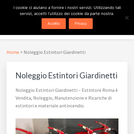
Passa
Passa
Skip
I cookie ci aiutano a fornire i nostri servizi. Utilizzando tali
al
al
to
servizi, accetti l'utilizzo dei cookie da parte nostra.
contenuto
piè
footer
ESTINTORE ROMA
In Tutta Roma E Provincia
Accetto
Privacy
principale
di
navigation
Menu
pagina
Home
>
Noleggio Estintori Giardinetti
Noleggio Estintori Giardinetti
Noleggio Estintori Giardinetti – Estintore Roma è
Vendita, Noleggio, Manutenzione e Ricariche di
estintori e materiale antincendio.