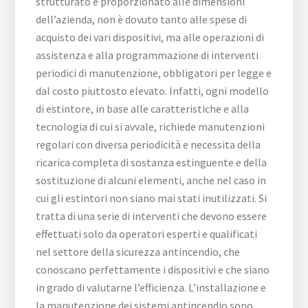
strutturato e proporzionato alle dimensioni
dell’azienda, non è dovuto tanto alle spese di
acquisto dei vari dispositivi, ma alle operazioni di
assistenza e alla programmazione di interventi
periodici di manutenzione, obbligatori per legge e
dal costo piuttosto elevato. Infatti, ogni modello
di estintore, in base alle caratteristiche e alla
tecnologia di cui si avvale, richiede manutenzioni
regolari con diversa periodicità e necessita della
ricarica completa di sostanza estinguente e della
sostituzione di alcuni elementi, anche nel caso in
cui gli estintori non siano mai stati inutilizzati. Si
tratta di una serie di interventi che devono essere
effettuati solo da operatori esperti e qualificati
nel settore della sicurezza antincendio, che
conoscano perfettamente i dispositivi e che siano
in grado di valutarne l’efficienza. L’installazione e
la manutenzione dei sistemi antincendio sono