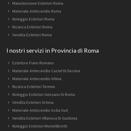
Manutenzione Estintori Roma
Materiale Antincendio Roma
Noleggio Estintori Roma
Ricarica Estintori Roma
Vendita Estintori Roma
I nostri servizi in Provincia di Roma
Estintore Fiano Romano
Materiale Antincendio Castel Di Decima
Materiale Antincendio Vitinia
Ricarica Estintori Termini
Noleggio Estintori Genzano Di Roma
Vendita Estintori Artena
Materiale Antincendio Acilia Sud
Vendita Estintori Villanova Di Guidonia
Noleggio Estintori Montelibretti