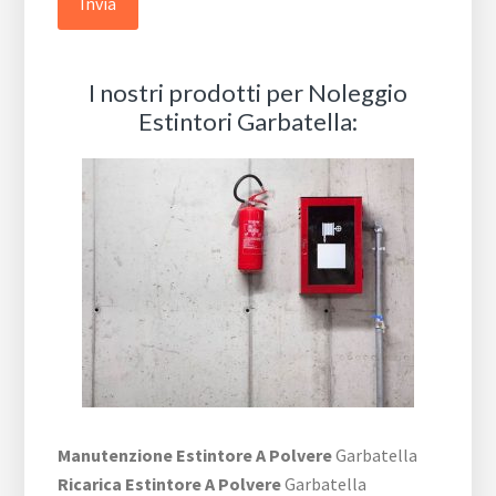
I nostri prodotti per Noleggio
Estintori Garbatella:
Manutenzione Estintore A Polvere
Garbatella
Ricarica Estintore A Polvere
Garbatella