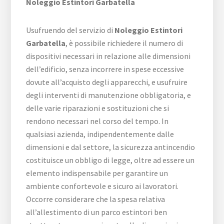
Noleggio Estintori Garbatella
Usufruendo del servizio di
Noleggio Estintori
Garbatella
, è possibile richiedere il numero di
dispositivi necessari in relazione alle dimensioni
dell’edificio, senza incorrere in spese eccessive
dovute all’acquisto degli apparecchi, e usufruire
degli interventi di manutenzione obbligatoria, e
delle varie riparazioni e sostituzioni che si
rendono necessari nel corso del tempo. In
qualsiasi azienda, indipendentemente dalle
dimensioni e dal settore, la sicurezza antincendio
costituisce un obbligo di legge, oltre ad essere un
elemento indispensabile per garantire un
ambiente confortevole e sicuro ai lavoratori.
Occorre considerare che la spesa relativa
all’allestimento di un parco estintori ben