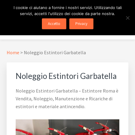
Passa
Passa
Skip
I cookie ci aiutano a fornire i nostri servizi. Utilizzando tali
al
al
to
servizi, accetti l'utilizzo dei cookie da parte nostra.
contenuto
piè
footer
ESTINTORE ROMA
In Tutta Roma E Provincia
Accetto
Privacy
principale
di
navigation
Menu
pagina
Home
>
Noleggio Estintori Garbatella
Noleggio Estintori Garbatella
Noleggio Estintori Garbatella – Estintore Roma è
Vendita, Noleggio, Manutenzione e Ricariche di
estintori e materiale antincendio.