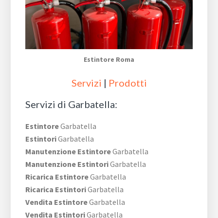
Estintore Roma
Servizi
|
Prodotti
Servizi di Garbatella:
Estintore
Garbatella
Estintori
Garbatella
Manutenzione Estintore
Garbatella
Manutenzione Estintori
Garbatella
Ricarica Estintore
Garbatella
Ricarica Estintori
Garbatella
Vendita Estintore
Garbatella
Vendita Estintori
Garbatella