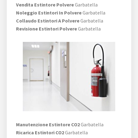
Vendita Estintore Polvere
Garbatella
Noleggio Estintori In Polvere
Garbatella
Collaudo Estintori A Polvere
Garbatella
Revisione Estintori Polvere
Garbatella
Manutenzione Estintore CO2
Garbatella
Ricarica Estintori CO2
Garbatella