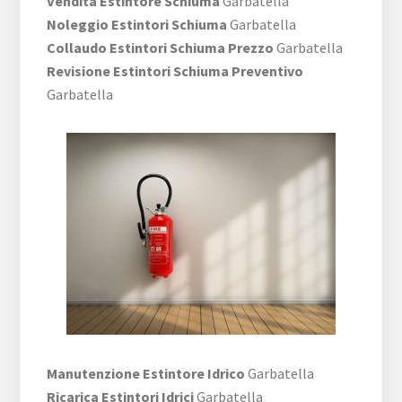
Vendita Estintore Schiuma
Garbatella
Noleggio Estintori Schiuma
Garbatella
Collaudo Estintori Schiuma Prezzo
Garbatella
Revisione Estintori Schiuma Preventivo
Garbatella
Manutenzione Estintore Idrico
Garbatella
Ricarica Estintori Idrici
Garbatella