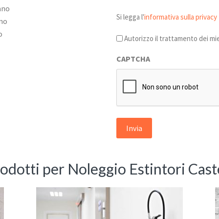
ano
Si
Si legga l'
informativa sulla privacy
no
legga
o
l'informativa
Autorizzo il trattamento dei mie
sulla
CAPTCHA
privacy
*
rodotti per Noleggio Estintori Cas