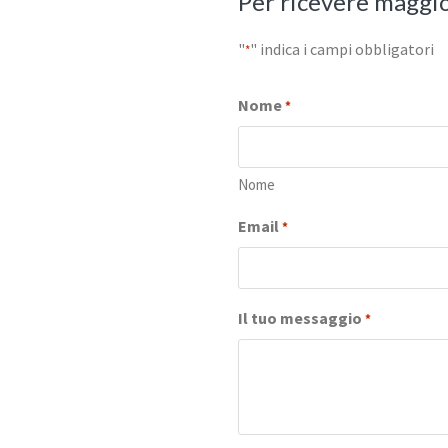
Per ricevere maggio
"
" indica i campi obbligatori
*
Nome
*
Nome
Email
*
Il tuo messaggio
*