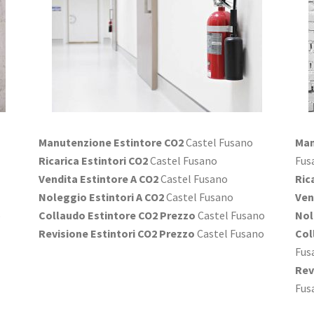
Manutenzione Estintore CO2
Castel Fusano
Man
Ricarica Estintori CO2
Castel Fusano
Fus
Vendita Estintore A CO2
Castel Fusano
Ric
Noleggio Estintori A CO2
Castel Fusano
Ven
o
Collaudo Estintore CO2 Prezzo
Castel Fusano
Nol
Revisione Estintori CO2 Prezzo
Castel Fusano
Col
Fus
Rev
Fus