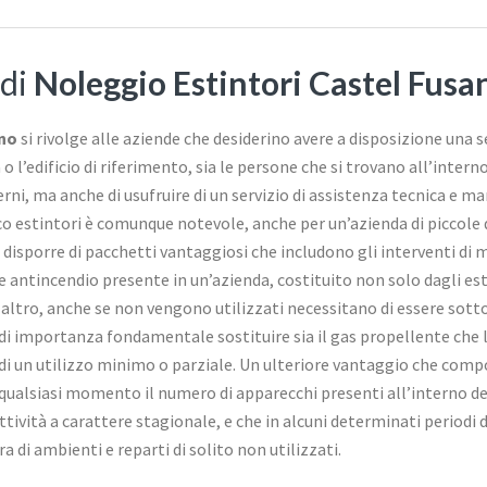
 di
Noleggio Estintori Castel Fusa
ano
si rivolge alle aziende che desiderino avere a disposizione una s
a o l’edificio di riferimento, sia le persone che si trovano all’inte
rni, ma anche di usufruire di un servizio di assistenza tecnica e ma
co estintori è comunque notevole, anche per un’azienda di piccole d
 disporre di pacchetti vantaggiosi che includono gli interventi di 
e antincendio presente in un’azienda, costituito non solo dagli es
altro, anche se non vengono utilizzati necessitano di essere sottop
è di importanza fondamentale sostituire sia il gas propellente che l
i un utilizzo minimo o parziale. Un ulteriore vantaggio che compor
n qualsiasi momento il numero di apparecchi presenti all’interno d
tività a carattere stagionale, e che in alcuni determinati perio
ra di ambienti e reparti di solito non utilizzati.