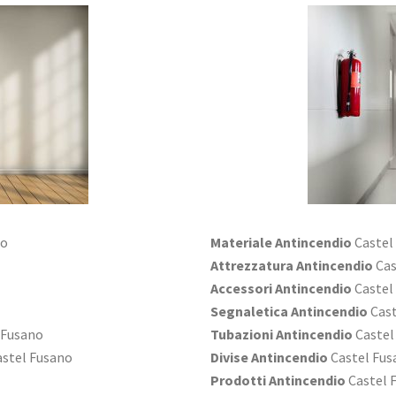
no
Materiale Antincendio
Castel
Attrezzatura Antincendio
Cas
Accessori Antincendio
Castel
Segnaletica Antincendio
Cast
 Fusano
Tubazioni Antincendio
Castel
stel Fusano
Divise Antincendio
Castel Fus
Prodotti Antincendio
Castel 