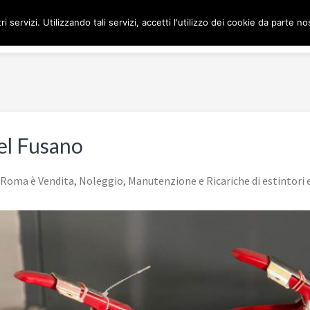
ri servizi. Utilizzando tali servizi, accetti l'utilizzo dei cookie da parte no
H
el Fusano
 Roma è Vendita, Noleggio, Manutenzione e Ricariche di estintori 