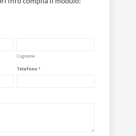
ri info compila il modulo:
Cognome
Telefono
*