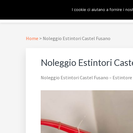
Passa
Passa
Passa
Skip
I cookie ci aiutano a fornire i nost
alla
al
al
to
navigazione
contenuto
piè
footer
ESTINTORE ROMA
In Tutta Roma E Provincia
primaria
principale
di
navigation
pagina
Home
>
Noleggio Estintori Castel Fusano
Noleggio Estintori Cast
Noleggio Estintori Castel Fusano – Estintore