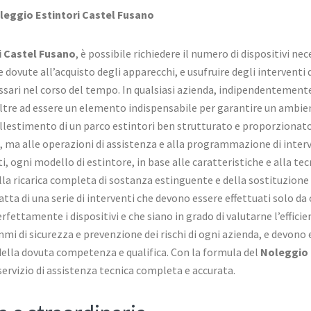
leggio Estintori Castel Fusano
i Castel Fusano
, è possibile richiedere il numero di dispositivi ne
ve dovute all’acquisto degli apparecchi, e usufruire degli intervent
ssari nel corso del tempo. In qualsiasi azienda, indipendentemente
oltre ad essere un elemento indispensabile per garantire un ambien
’allestimento di un parco estintori ben strutturato e proporzionat
ivi, ma alle operazioni di assistenza e alla programmazione di inte
i, ogni modello di estintore, in base alle caratteristiche e alla te
lla ricarica completa di sostanza estinguente e della sostituzione d
ratta di una serie di interventi che devono essere effettuati solo da
fettamente i dispositivi e che siano in grado di valutarne l’effici
mi di sicurezza e prevenzione dei rischi di ogni azienda, e devono
 della dovuta competenza e qualifica. Con la formula del
Noleggio 
 servizio di assistenza tecnica completa e accurata.