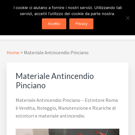
Passa
Passa
Skip
I cookie ci aiutano a fornire i nostri servizi. Utilizzando tali
al
al
to
servizi, accetti l'utilizzo dei cookie da parte nostra.
contenuto
piè
footer
ESTINTORE ROMA
In Tutta Roma E Provincia
Accetto
Privacy
principale
di
navigation
Menu
pagina
Home
>
Materiale Antincendio Pinciano
Materiale Antincendio
Pinciano
Materiale Antincendio Pinciano – Estintore Roma
è Vendita, Noleggio, Manutenzione e Ricariche di
estintori e materiale antincendio.