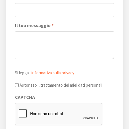
Il tuo messaggio
*
Si
Si legga l'
informativa sulla privacy
legga
l'informativa
Autorizzo il trattamento dei miei dati personali
sulla
CAPTCHA
privacy
*