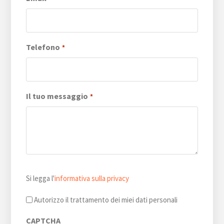
Telefono
*
Il tuo messaggio
*
Si
Si legga l'
informativa sulla privacy
legga
l'informativa
Autorizzo il trattamento dei miei dati personali
sulla
CAPTCHA
privacy