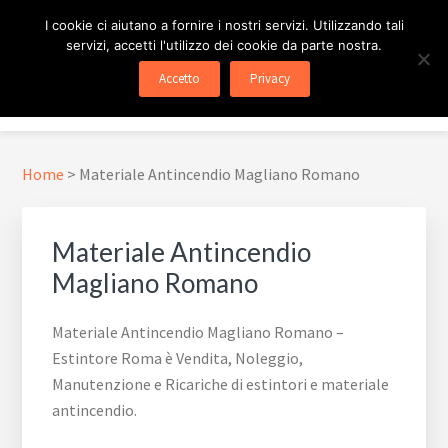
Passa
Passa
Skip
I cookie ci aiutano a fornire i nostri servizi. Utilizzando tali
al
al
to
servizi, accetti l'utilizzo dei cookie da parte nostra.
contenuto
piè
footer
ESTINTORE ROMA
In Tutta Roma E Provincia
Accetto
Privacy
principale
di
navigation
Menu
pagina
Home
>
Materiale Antincendio Magliano Romano
Materiale Antincendio
Magliano Romano
Materiale Antincendio Magliano Romano –
Estintore Roma è Vendita, Noleggio,
Manutenzione e Ricariche di estintori e materiale
antincendio.