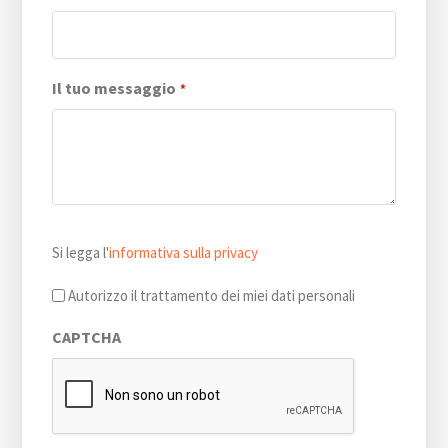
Il tuo messaggio
*
Si
Si legga l'
informativa sulla privacy
legga
l'informativa
Autorizzo il trattamento dei miei dati personali
sulla
CAPTCHA
privacy
*