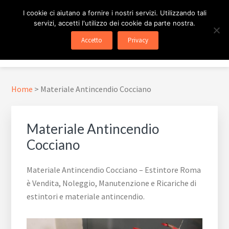
Passa
Passa
Skip
I cookie ci aiutano a fornire i nostri servizi. Utilizzando tali
al
al
to
servizi, accetti l'utilizzo dei cookie da parte nostra.
contenuto
piè
footer
ESTINTORE ROMA
In Tutta Roma E Provincia
Accetto
Privacy
principale
di
navigation
Menu
pagina
Home
>
Materiale Antincendio Cocciano
Materiale Antincendio
Cocciano
Materiale Antincendio Cocciano – Estintore Roma
è Vendita, Noleggio, Manutenzione e Ricariche di
estintori e materiale antincendio.