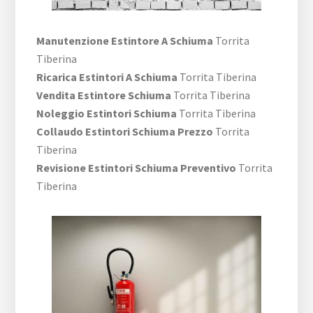
Manutenzione Estintore A Schiuma
Torrita
Tiberina
Ricarica Estintori A Schiuma
Torrita Tiberina
Vendita Estintore Schiuma
Torrita Tiberina
Noleggio Estintori Schiuma
Torrita Tiberina
Collaudo Estintori Schiuma Prezzo
Torrita
Tiberina
Revisione Estintori Schiuma Preventivo
Torrita
Tiberina