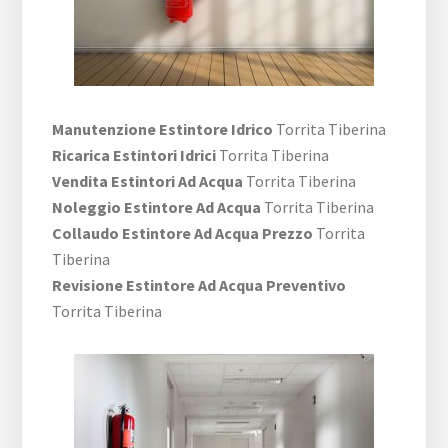
Manutenzione Estintore Idrico
Torrita Tiberina
Ricarica Estintori Idrici
Torrita Tiberina
Vendita Estintori Ad Acqua
Torrita Tiberina
Noleggio Estintore Ad Acqua
Torrita Tiberina
Collaudo Estintore Ad Acqua Prezzo
Torrita
Tiberina
Revisione Estintore Ad Acqua Preventivo
Torrita Tiberina