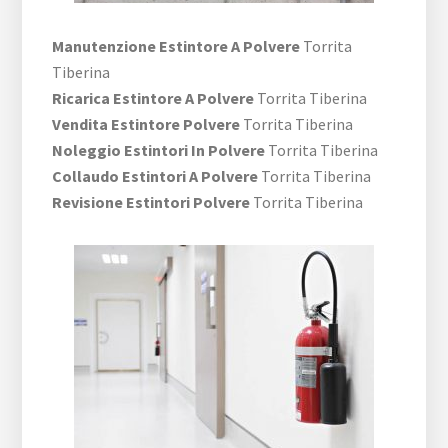
Manutenzione Estintore A Polvere
Torrita
Tiberina
Ricarica Estintore A Polvere
Torrita Tiberina
Vendita Estintore Polvere
Torrita Tiberina
Noleggio Estintori In Polvere
Torrita Tiberina
Collaudo Estintori A Polvere
Torrita Tiberina
Revisione Estintori Polvere
Torrita Tiberina