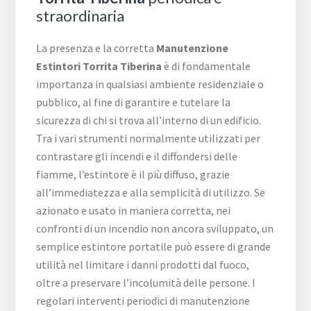
straordinaria
La presenza e la corretta
Manutenzione
Estintori Torrita Tiberina
è di fondamentale
importanza in qualsiasi ambiente residenziale o
pubblico, al fine di garantire e tutelare la
sicurezza di chi si trova all’interno di un edificio.
Tra i vari strumenti normalmente utilizzati per
contrastare gli incendi e il diffondersi delle
fiamme, l’estintore è il più diffuso, grazie
all’immediatezza e alla semplicità di utilizzo. Se
azionato e usato in maniera corretta, nei
confronti di un incendio non ancora sviluppato, un
semplice estintore portatile può essere di grande
utilità nel limitare i danni prodotti dal fuoco,
oltre a preservare l’incolumità delle persone. I
regolari interventi periodici di manutenzione