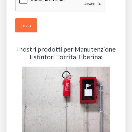
I nostri prodotti per Manutenzione
Estintori Torrita Tiberina: