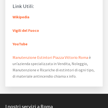
Link Utili:
Wikipedia
Vigili del Fuoco
YouTube
Manutenzione Estintori Piazza Vittorio Roma
è
un’azienda specializzata in Vendita, Noleggio,
Manutenzione e Ricariche di estintori di ogni tipo,
di materiale antincendio chiama x info.
Footer
I nostri servizi a Roma