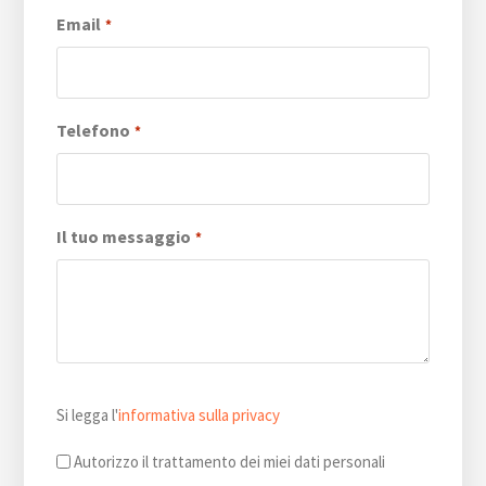
Email
*
Telefono
*
Il tuo messaggio
*
Si
Si legga l'
informativa sulla privacy
legga
l'informativa
Autorizzo il trattamento dei miei dati personali
sulla