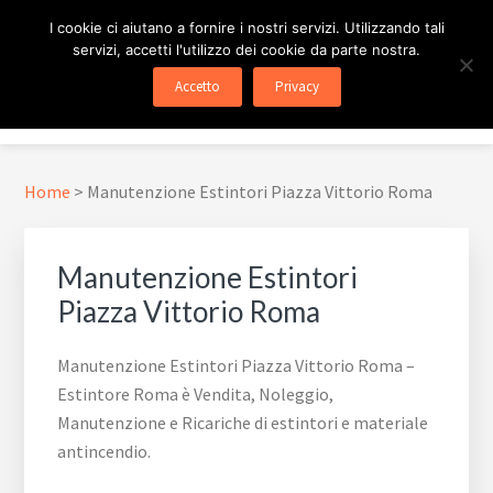
Passa
Passa
Skip
I cookie ci aiutano a fornire i nostri servizi. Utilizzando tali
al
al
to
servizi, accetti l'utilizzo dei cookie da parte nostra.
contenuto
piè
footer
ESTINTORE ROMA
In Tutta Roma E Provincia
Accetto
Privacy
principale
di
navigation
Menu
pagina
Home
>
Manutenzione Estintori Piazza Vittorio Roma
Manutenzione Estintori
Piazza Vittorio Roma
Manutenzione Estintori Piazza Vittorio Roma –
Estintore Roma è Vendita, Noleggio,
Manutenzione e Ricariche di estintori e materiale
antincendio.