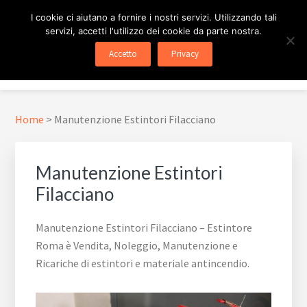
Passa
Passa
Skip
I cookie ci aiutano a fornire i nostri servizi. Utilizzando tali
al
al
to
servizi, accetti l'utilizzo dei cookie da parte nostra.
contenuto
piè
footer
ESTINTORE ROMA
In Tutta Roma E Provincia
Accetto
Privacy
principale
di
navigation
Menu
pagina
Home
>
Manutenzione Estintori Filacciano
Manutenzione Estintori
Filacciano
Manutenzione Estintori Filacciano – Estintore
Roma è Vendita, Noleggio, Manutenzione e
Ricariche di estintori e materiale antincendio.