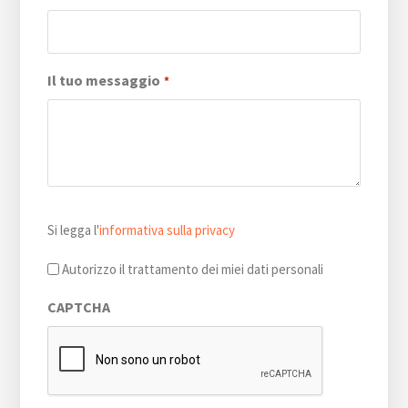
Il tuo messaggio
*
Si
Si legga l'
informativa sulla privacy
legga
l'informativa
Autorizzo il trattamento dei miei dati personali
sulla
CAPTCHA
privacy
*