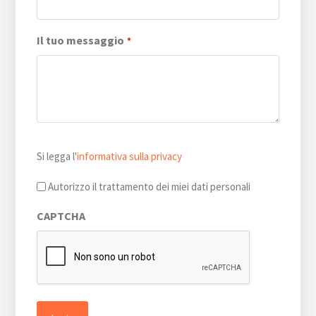
Il tuo messaggio
*
Si
Si legga l'
informativa sulla privacy
legga
l'informativa
Autorizzo il trattamento dei miei dati personali
sulla
CAPTCHA
privacy
*