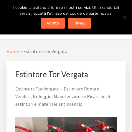
Passa
Passa
Skip
I cookie ci aiutano a fornire i nostri servizi. Utilizzando tali
al
al
to
servizi, accetti l'utilizzo dei cookie da parte nostra.
contenuto
piè
footer
ESTINTORE ROMA
In Tutta Roma E Provincia
Accetto
Privacy
principale
di
navigation
Menu
pagina
Home
>
Estintore Tor Vergata
Estintore Tor Vergata
Estintore Tor Vergata – Estintore Roma è
Vendita, Noleggio, Manutenzione e Ricariche di
estintori e materiale antincendio.