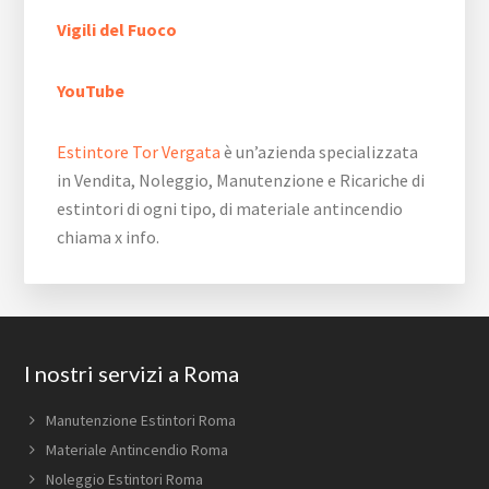
Vigili del Fuoco
YouTube
Estintore Tor Vergata
è un’azienda specializzata
in Vendita, Noleggio, Manutenzione e Ricariche di
estintori di ogni tipo, di materiale antincendio
chiama x info.
Footer
I nostri servizi a Roma
Manutenzione Estintori Roma
Materiale Antincendio Roma
Noleggio Estintori Roma