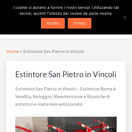
Passa
Passa
Skip
I cookie ci aiutano a fornire i nostri servizi. Utilizzando tali
al
al
to
servizi, accetti l'utilizzo dei cookie da parte nostra.
contenuto
piè
footer
ESTINTORE ROMA
In Tutta Roma E Provincia
Accetto
Privacy
principale
di
navigation
Menu
pagina
Home
>
Estintore San Pietro in Vincoli
Estintore San Pietro in Vincoli
Estintore San Pietro in Vincoli – Estintore Roma è
Vendita, Noleggio, Manutenzione e Ricariche di
estintori e materiale antincendio.