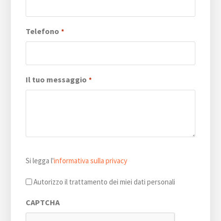
Telefono
*
Il tuo messaggio
*
Si
Si legga l'
informativa sulla privacy
legga
l'informativa
Autorizzo il trattamento dei miei dati personali
sulla
CAPTCHA
privacy
*