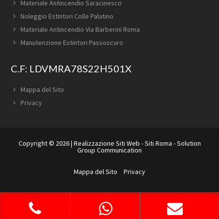
Materiale Antincendio Saracinesco
Noleggio Estintori Colle Palatino
Materiale Antincendio Via Barberini Roma
Manutenzione Estintori Passoscuro
C.F: LDVMRA78S22H501X
Mappa del Sito
Privacy
Copyright © 2026 |
Realizzazione Siti Web
-
Siti Roma
-
Solution
Group Communication
Mappa del Sito
Privacy