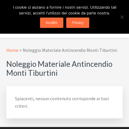
Passa
Passa
Skip
I cookie ci aiutano a fornire i nostri servizi. Utilizzando tali
al
al
to
servizi, accetti l'utilizzo dei cookie da parte nostra.
contenuto
piè
footer
ESTINTORE ROMA
In Tutta Roma E Provincia
Accetto
Privacy
principale
di
navigation
Menu
pagina
Home
>
Noleggio Materiale Antincendio Monti Tiburtini
Noleggio Materiale Antincendio
Monti Tiburtini
Spiacenti, nessun contenuto corrisponde ai tuoi
criteri.